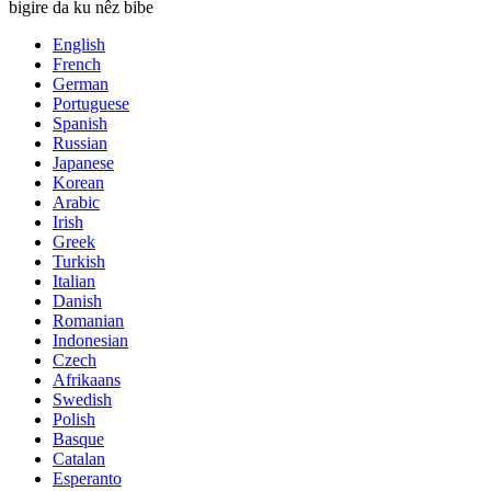
bigire da ku nêz bibe
English
French
German
Portuguese
Spanish
Russian
Japanese
Korean
Arabic
Irish
Greek
Turkish
Italian
Danish
Romanian
Indonesian
Czech
Afrikaans
Swedish
Polish
Basque
Catalan
Esperanto