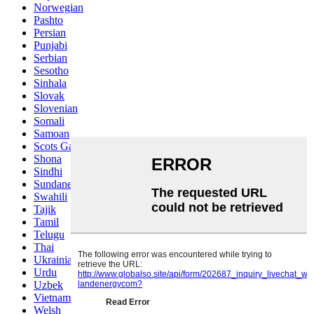
Norwegian
Pashto
Persian
Punjabi
Serbian
Sesotho
Sinhala
Slovak
Slovenian
Somali
Samoan
Scots Gaelic
Shona
Sindhi
Sundanese
Swahili
Tajik
Tamil
Telugu
Thai
Ukrainian
Urdu
Uzbek
Vietnamese
Welsh