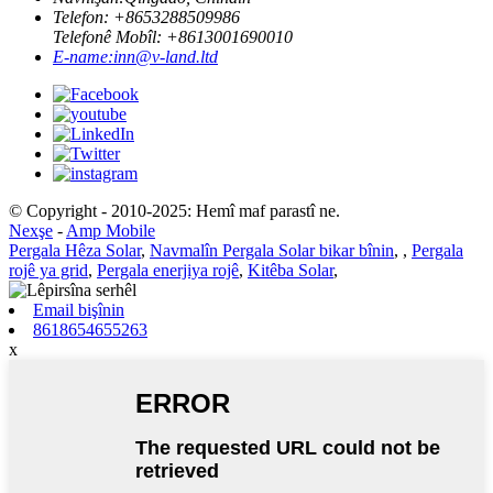
Telefon: +
8653288509986
Telefonê Mobîl: +
8613001690010
E-name:
inn@v-land.ltd
© Copyright - 2010-2025: Hemî maf parastî ne.
Nexşe
-
Amp Mobile
Pergala Hêza Solar
,
Navmalîn Pergala Solar bikar bînin
,
,
Pergala
rojê ya grid
,
Pergala enerjiya rojê
,
Kitêba Solar
,
Email bişînin
8618654655263
x