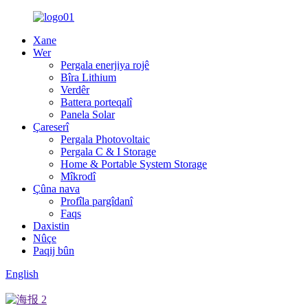
Xane
Wer
Pergala enerjiya rojê
Bîra Lithium
Verdêr
Battera porteqalî
Panela Solar
Çareserî
Pergala Photovoltaic
Pergala C & I Storage
Home & Portable System Storage
Mîkrodî
Çûna nava
Profîla pargîdanî
Faqs
Daxistin
Nûçe
Paqij bûn
English