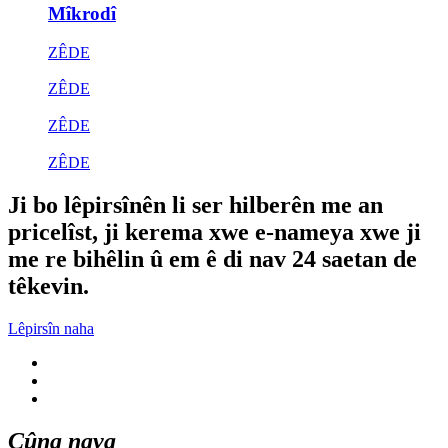
Mîkrodî
ZÊDE
ZÊDE
ZÊDE
ZÊDE
Ji bo lêpirsînên li ser hilberên me an
pricelîst, ji kerema xwe e-nameya xwe ji
me re bihêlin û em ê di nav 24 saetan de
têkevin.
Lêpirsîn naha
Çûna nava