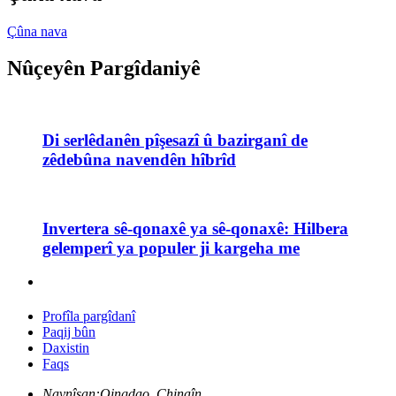
Çûna nava
Nûçeyên Pargîdaniyê
Di serlêdanên pîşesazî û bazirganî de
zêdebûna navendên hîbrîd
Invertera sê-qonaxê ya sê-qonaxê: Hilbera
gelemperî ya populer ji kargeha me
Profîla pargîdanî
Paqij bûn
Daxistin
Faqs
Navnîşan:
Qingdao, Chinaîn