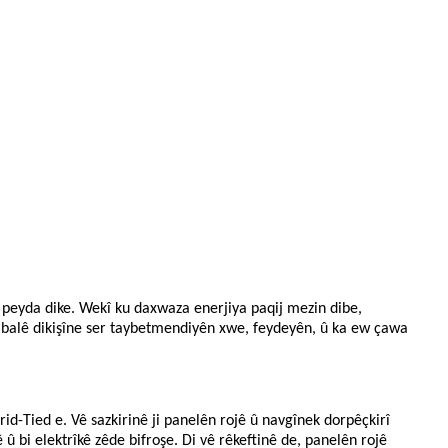
n peyda dike. Wekî ku daxwaza enerjiya paqij mezin dibe,
 balê dikişîne ser taybetmendiyên xwe, feydeyên, û ka ew çawa
rid-Tied e. Vê sazkirinê ji panelên rojê û navgînek dorpêçkirî
ê û bi elektrîkê zêde bifroşe. Di vê rêkeftinê de, panelên rojê