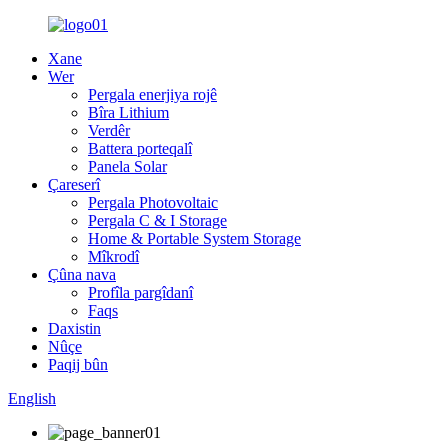
Xane
Wer
Pergala enerjiya rojê
Bîra Lithium
Verdêr
Battera porteqalî
Panela Solar
Çareserî
Pergala Photovoltaic
Pergala C & I Storage
Home & Portable System Storage
Mîkrodî
Çûna nava
Profîla pargîdanî
Faqs
Daxistin
Nûçe
Paqij bûn
English