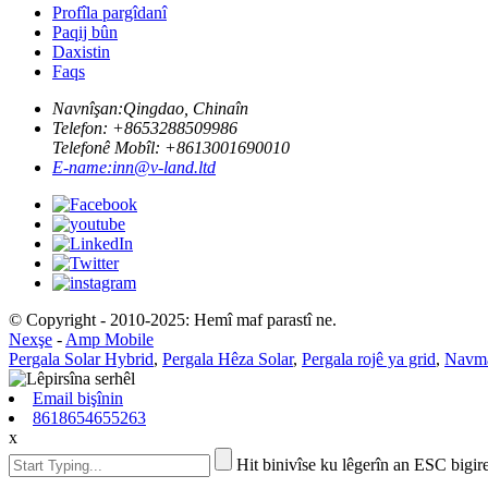
Profîla pargîdanî
Paqij bûn
Daxistin
Faqs
Navnîşan:
Qingdao, Chinaîn
Telefon: +
8653288509986
Telefonê Mobîl: +
8613001690010
E-name:
inn@v-land.ltd
© Copyright - 2010-2025: Hemî maf parastî ne.
Nexşe
-
Amp Mobile
Pergala Solar Hybrid
,
Pergala Hêza Solar
,
Pergala rojê ya grid
,
Navmal
Email bişînin
8618654655263
x
Hit binivîse ku lêgerîn an ESC bigir