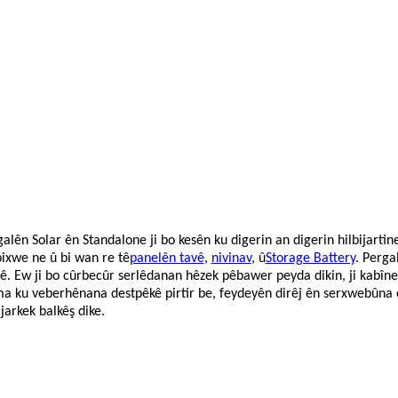
alên Solar ên Standalone ji bo kesên ku digerin an digerin hilbijartin
bixwe ne û bi wan re tê
panelên tavê
,
nivinav
, û
Storage Battery
. Perga
ê. Ew ji bo cûrbecûr serlêdanan hêzek pêbawer peyda dikin, ji kabîne
a ku veberhênana destpêkê pirtir be, feydeyên dirêj ên serxwebûna e
jarkek balkêş dike.