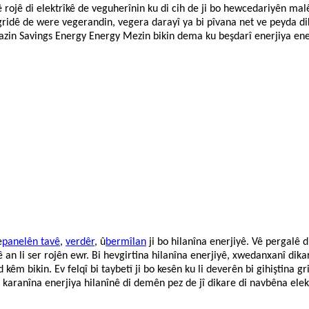
ê rojê di elektrîkê de veguherînin ku di cih de ji bo hewcedariyên malê
gridê de were vegerandin, vegera darayî ya bi pîvana net ve peyda di
azin Savings Energy Energy Mezin bikin dema ku beşdarî enerjiya enerj
e
panelên tavê
,
verdêr
, û
bermîlan
ji bo hilanîna enerjiyê. Vê pergalê d
 an li ser rojên ewr. Bi hevgirtina hilanîna enerjiyê, xwedanxanî dika
êm bikin. Ev felqî bi taybetî ji bo kesên ku li deverên bi gihiştina gr
 karanîna enerjiya hilanînê di demên pez de jî dikare di navbêna elek