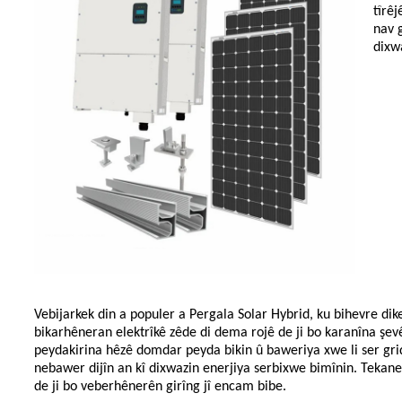
tîrêj
nav 
dixw
Vebijarkek din a populer a
Pergala Solar Hybrid
, ku bihevre dik
bikarhêneran elektrîkê zêde di dema rojê de ji bo karanîna şevê
peydakirina hêzê domdar peyda bikin û baweriya xwe li ser grid k
nebawer dijîn an kî dixwazin enerjiya serbixwe bimînin. Tekane
de ji bo veberhênerên girîng jî encam bibe.