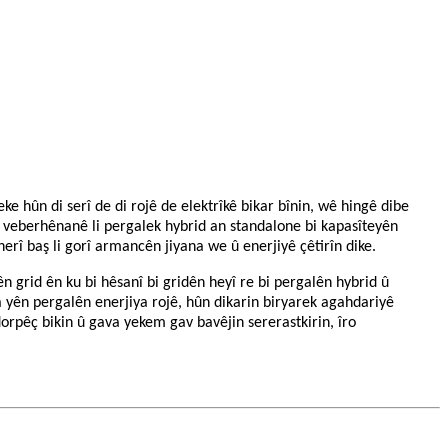
ke hûn di serî de di rojê de elektrîkê bikar bînin, wê hingê dibe
gê veberhênanê li pergalek hybrid an standalone bi kapasîteyên
herî baş li gorî armancên jiyana we û enerjiyê çêtirîn dike.
n grid ên ku bi hêsanî bi gridên heyî re bi pergalên hybrid û
da yên pergalên enerjiya rojê, hûn dikarin biryarek agahdariyê
dorpêç bikin û gava yekem gav bavêjin sererastkirin, îro