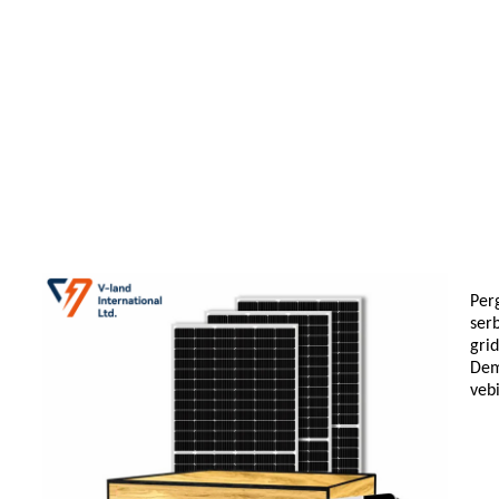
Perg
ser
grid
Dem
vebi