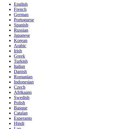
English
French
German
Portuguese
Spanish
Russian
Japanese
Korean
Arabic
Irish
Greek
Turkish
Italian
Danish
Romanian
Indonesian
Czech
Afrikaans
Swedish
Polish
Basque
Catalan
Esperanto
Hindi
Lao