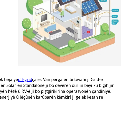
ek hêja ye
off-grid
çare. Van pergalên bi tevahî ji Grid-ê
lên Solar ên Standalone ji bo deverên dûr in bêyî ku bigihîjin
yên hêzê û RV-ê ji bo piştgirîkirina operasyonên çandiniyê.
nerjiyê û lêçûnên karûbarên kêmkirî ji gelek kesan re