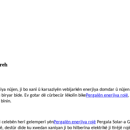
reh
iya nûjen, ji bo xanî û karsaziyên vebijarkên enerjiya domdar û nûje
biryar bide. Ev gotar dê cûrbecûr lêkolîn bike
Pergalên enerjiya rojê
,
bînin.
ji celebên herî gelemperî yên
Pergalên enerjiya rojê
Pergala Solar-a G
ê, destûr dide ku xwedan xaniyan ji bo hilberîna elektrîkê ji tîrêjê roj