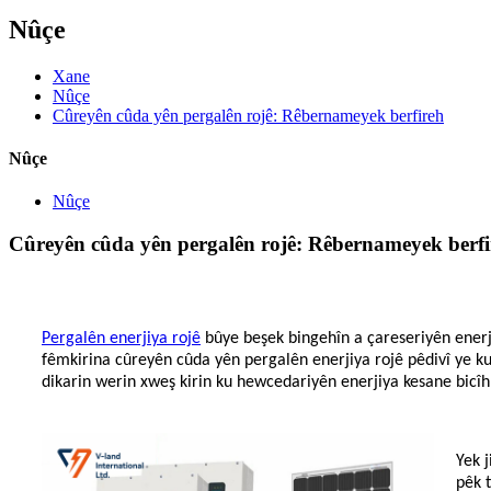
Nûçe
Xane
Nûçe
Cûreyên cûda yên pergalên rojê: Rêbernameyek berfireh
Nûçe
Nûçe
Cûreyên cûda yên pergalên rojê: Rêbernameyek berfi
Pergalên enerjiya rojê
bûye beşek bingehîn a çareseriyên enerj
fêmkirina cûreyên cûda yên pergalên enerjiya rojê pêdivî ye ku 
dikarin werin xweş kirin ku hewcedariyên enerjiya kesane bicîh 
Yek 
pêk t