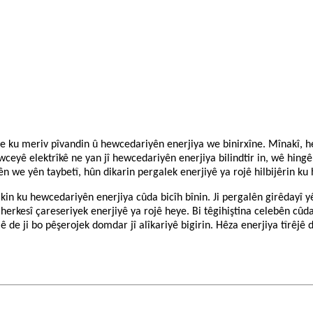
g e ku meriv pîvandin û hewcedariyên enerjiya we binirxîne. Mînakî, he
wceyê elektrîkê ne yan jî hewcedariyên enerjiya bilindtir in, wê hin
n we yên taybetî, hûn dikarin pergalek enerjiyê ya rojê hilbijêrin ku 
kin ku hewcedariyên enerjiya cûda bicîh bînin. Ji pergalên girêdayî yê
 herkesî çareseriyek enerjiyê ya rojê heye. Bi têgihiştina celebên cû
 de ji bo pêşerojek domdar jî alîkariyê bigirin. Hêza enerjiya tîrêjê 