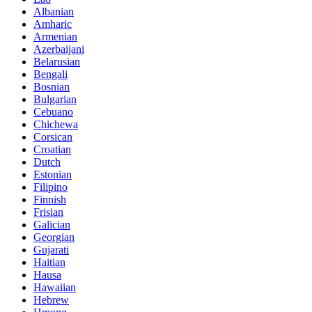
Albanian
Amharic
Armenian
Azerbaijani
Belarusian
Bengali
Bosnian
Bulgarian
Cebuano
Chichewa
Corsican
Croatian
Dutch
Estonian
Filipino
Finnish
Frisian
Galician
Georgian
Gujarati
Haitian
Hausa
Hawaiian
Hebrew