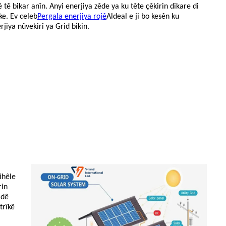
 tê bikar anîn. Anyi enerjiya zêde ya ku tête çêkirin dikare di
ke. Ev celeb
Pergala enerjiya rojê
Aldeal e ji bo kesên ku
iya nûvekirî ya Grid bikin.
ihêle
rin
idê
trîkê