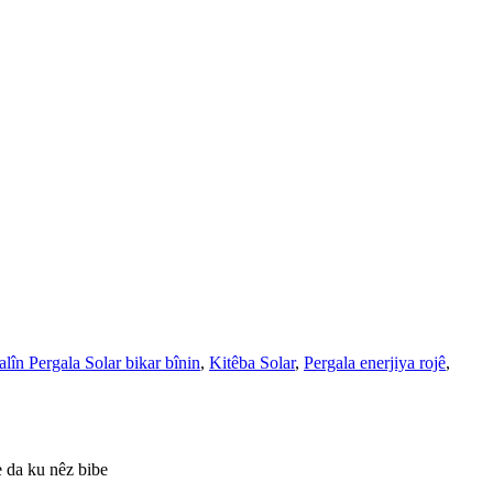
în Pergala Solar bikar bînin
,
Kitêba Solar
,
Pergala enerjiya rojê
,
e da ku nêz bibe