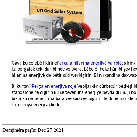
Gava ku celebê fikirîne
Pergala hilanîna enerjiyê ya rojê
, girîn
ku pergalek têkildar bi hev ve were. Lêbelê, heke hûn bi şev he
hilanîna enerjiyê dê bêtir sûd werbigirin. Bi nirxandina daxwazê
Bi kurtayî,
Pergalên enerjiya rojê
Vebijarkên cûrbecûr pêşkêşî bi
standalone re digirin ku serxwebûna enerjiyê peyda dikin, ji bo
bikin ku ne tenê ji malbata we sûd werbigirin, lê di heman demê
çareseriya enerjiya kesk.
Demjimêra paşîn: Dec-27-2024